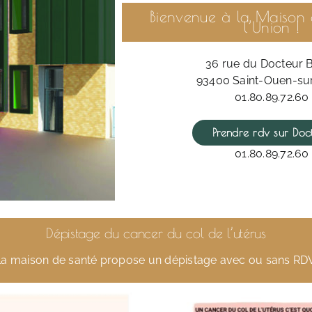
Bienvenue à la Maison
l’Union !
36 rue du Docteur 
93400 Saint-Ouen-su
01.80.89.72.60
Prendre rdv sur Doct
01.80.89.72.60
Dépistage du cancer du col de l’utérus
La maison de santé propose un dépistage avec ou sans RDV