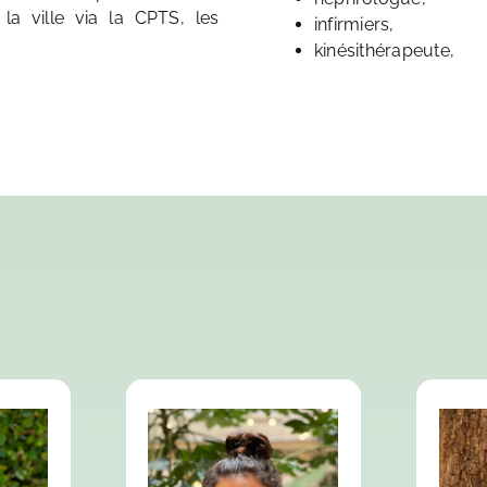
 la ville via la CPTS, les
infirmiers,
kinésithérapeute,
Méd
Médecine générale,
ale,