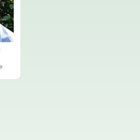
 de
ulte
ur
e
e
e