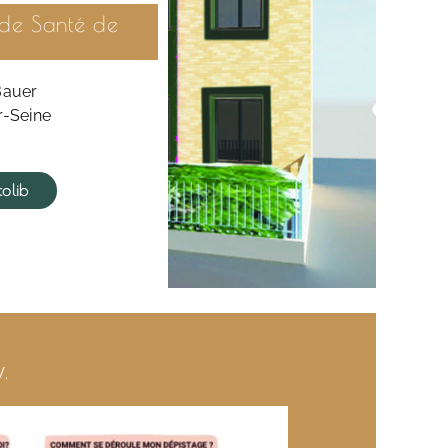
 de Santé de
Bauer
r-Seine
olib
.