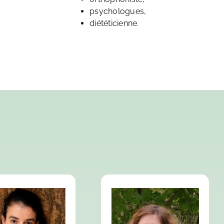
psychologues,
diététicienne.
ecine générale,
Médecine générale,