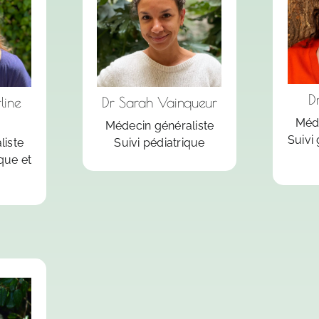
su
suivi pédiatrique
que
(
(nourrissons et
et
e
enfants)
vi
g
ue
Prendre rdv sur
Dr
P
Doctolib
line
Dr Sarah Vainqueur
ur
Méde
Médecin généraliste
Suivi
liste
Suivi pédiatrique
que et
e