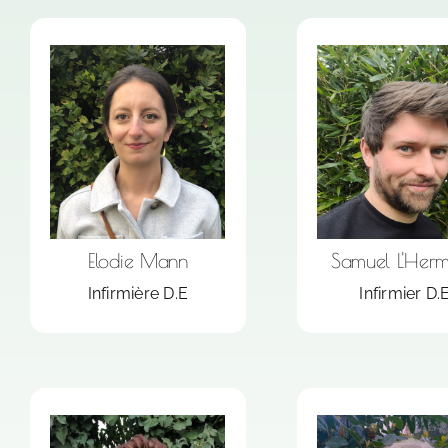
Soins à domicile 7j/7
Soins à domicile
Soins au cabinet sur
Soins au cabine
RDV
RDV
Pour la prise de RDV,
Pour la prise de
vous pouvez
vous pouve
contacter le :
contacter le 
06.48.01.15.64
06 48 01 15 
Elodie Mann
Samuel L'Herm
Infirmière D.E
Infirmier D.